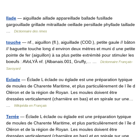
llade
— aiguillade aillade appareillade ballade fusillade
gargouillade grillade mitraillade oeillade persillade phyllade taillade
…
Dictionnaire des rimes
touche
— nf., aiguillon (fl.), aiguillade (COD.), petite gaule // bâton
// baguette touche long d environ deux mètres et muni d une petite
pointe de fer (aiguillon) à sa plus petite extrémité pour stimuler les
boeufs : AVoLYÀ nf. (Albanais.001, Gruffy,… …
Dictionnaire Français-
Savoyard
Eclade
— Éclade L éclade ou églade est une préparation typique
de moules de Charente Maritime, et plus particulièrement de l île d
Oléron et de la région de Royan. Les moules doivent être
dressées verticalement (charnière en bas) et en spirale sur une…
…
Wikipédia en Français
Terrée
— Éclade L éclade ou églade est une préparation typique
de moules de Charente Maritime, et plus particulièrement de l île d
Oléron et de la région de Royan. Les moules doivent être
dressées verticalement (charnière en bas) et en spirale sur une…