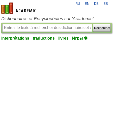
RU
EN
DE
ES
fr-academic.com
Dictionnaires et Encyclopédies sur 'Academic'
Recherche!
interprétations
traductions
livres
Игры ⚽