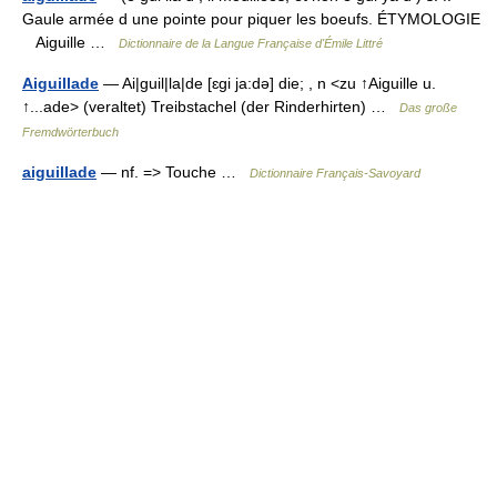
Gaule armée d une pointe pour piquer les boeufs. ÉTYMOLOGIE
Aiguille …
Dictionnaire de la Langue Française d'Émile Littré
Aiguillade
— Ai|guil|la|de [ɛgi ja:də] die; , n <zu ↑Aiguille u.
↑...ade> (veraltet) Treibstachel (der Rinderhirten) …
Das große
Fremdwörterbuch
aiguillade
— nf. => Touche …
Dictionnaire Français-Savoyard