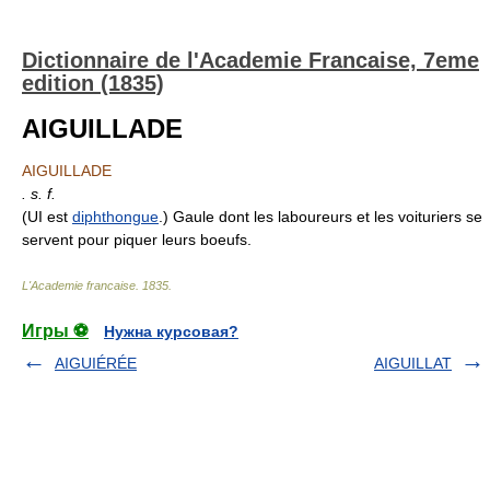
Dictionnaire de l'Academie Francaise, 7eme
edition (1835)
AIGUILLADE
AIGUILLADE
. s. f.
(UI est
diphthongue
.) Gaule dont les laboureurs et les voituriers se
servent pour piquer leurs boeufs.
L'Academie francaise
.
1835
.
Игры ⚽
Нужна курсовая?
AIGUIÉRÉE
AIGUILLAT