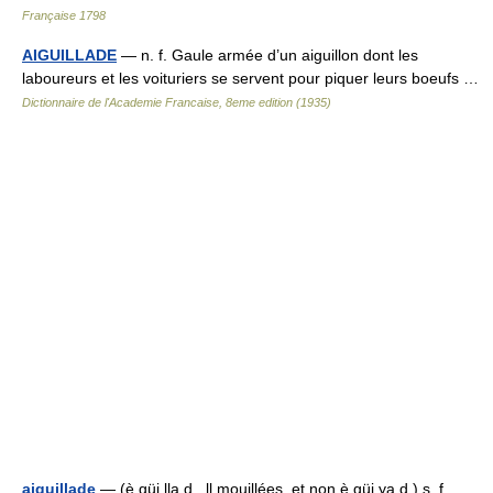
Française 1798
AIGUILLADE
— n. f. Gaule armée d’un aiguillon dont les
laboureurs et les voituriers se servent pour piquer leurs boeufs …
Dictionnaire de l'Academie Francaise, 8eme edition (1935)
aiguillade
— (è güi lla d , ll mouillées, et non è güi ya d ) s. f.