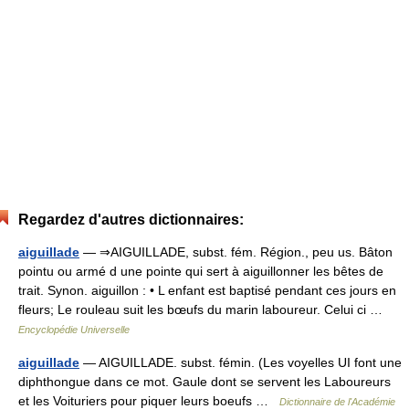
Regardez d'autres dictionnaires:
aiguillade
— ⇒AIGUILLADE, subst. fém. Région., peu us. Bâton
pointu ou armé d une pointe qui sert à aiguillonner les bêtes de
trait. Synon. aiguillon : • L enfant est baptisé pendant ces jours en
fleurs; Le rouleau suit les bœufs du marin laboureur. Celui ci …
Encyclopédie Universelle
aiguillade
— AIGUILLADE. subst. fémin. (Les voyelles UI font une
diphthongue dans ce mot. Gaule dont se servent les Laboureurs
et les Voituriers pour piquer leurs boeufs …
Dictionnaire de l'Académie