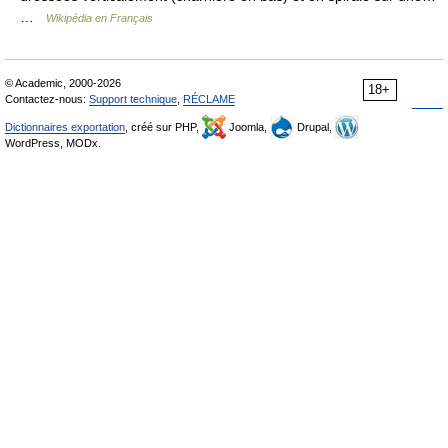
…
Wikipédia en Français
© Academic, 2000-2026
18+
Contactez-nous:
Support technique
,
RÉCLAME
Dictionnaires exportation
, créé sur PHP,
Joomla,
Drupal,
WordPress, MODx.